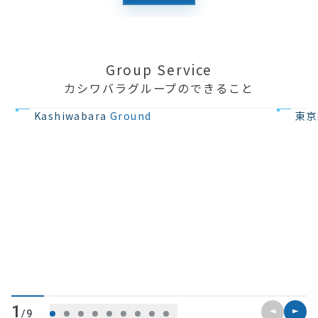
Group Service
カシワバラグループのできること
不動産の開発
住宅設計・
Kashiwabara
Ground
東京
前のスライ
次のス
1
/9