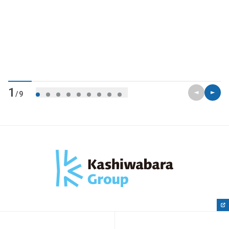
前のスライ
次のス
1
/9