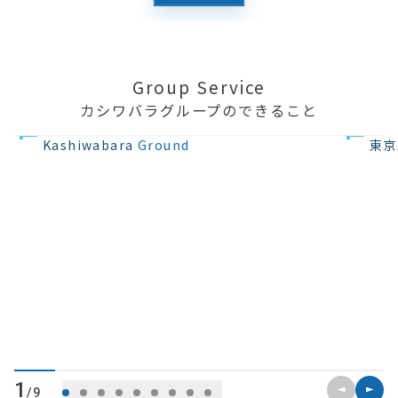
Group Service
カシワバラグループのできること
不動産の開発
住宅設計・
Kashiwabara
Ground
東京
前のスライ
次のス
1
/9